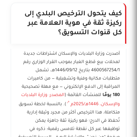
كيف يتحول الترخيص البلدي إلى
ركيزة ثقة في هوية العلامة عبر
كل قنوات التسويق؟
أصدرت وزارة البلديات والإسكان اشتراطات جديدة
لمحلات بيع قطع الغيار بموجب القرار الوزاري رقم
4600567254/1 بتاريخ 1446/09/12هـ، تشمل
متطلبات مكانية وفنية وتشغيلية — من كاميرات
المراقبة إلى الدفع الإلكتروني — مع مهلة تصحيحية
180 يومًا
للمنشآت القائمة (
المصدر: وزارة البلديات
والإسكان، 1446هـ/2025م
). بالنسبة لخطة تسويق
متكاملة، هذا الترخيص أكثر من مجرد وثيقة إدارية
تُحفظ في الدرج؛ فهو ركيزة ثقة جاهزة يمكن
توظيفها عبر كل نقطة تلامس رقمية: ذكره في