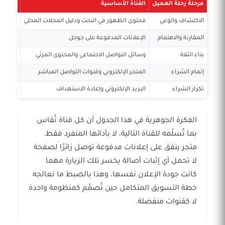
مرحلة رحلة العميل
القناة الأساسية
دورها 
الاكتشاف والوعي
محتوى الظهور في البحث ودليل المحلات المحلي
وضع الم
المقارنة والاهتمام
الإعلانات المدفوعة على جوجل
التقاط
بناء الثقة
وسائل التواصل الاجتماعي والمحتوى المرئي
إثبات ا
إتمام الشراء
المتجر الإلكتروني وقنوات التواصل المباشر
تحويل 
تكرار الشراء
البريد الإلكتروني وإعادة الاستهداف
الاحتفا
الفكرة الجوهرية في هذا الجدول أن كل قناة تُقاس
بما تُسلّمه للقناة التالية، لا بأدائها المنفرد فقط.
متجر ينفق على إعلانات مدفوعة توصل زائرًا لصفحة
لا تحمل أي إثبات أصالة يخسر تلك الزيارة مهما
كانت جودة الإعلان نفسها، وهذا بالضبط ما تعالجه
خطة التسويق المتكامل حين تُصمَّم كمنظومة واحدة
لا كقنوات منفصلة.