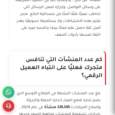
صفحة “من نحن”، والإشارة إليه في السيرة التعريفية
على وسائل التواصل، وإبرازه ضمن الرسائل التي
تخاطب عميلًا قلقًا أصلًا من مصداقية البائع. متجر
يلتزم بهذه الاشتراطات ولا يستثمرها تسويقيًا يهدر
أصل ثقة حصل عليه فعلًا بينما ينافسه غيره على
الثقة نفسها بأدوات أضعف.
كم عدد المنشآت التي تنافس
متجرك فعليًا على انتباه العميل
الرقمي؟
بلغ عدد المنشآت النشطة في القطاع الأوسع الذي
يضم تجارة قطع الغيار (تجارة الجملة والتجزئة
وإصلاح المركبات)
326,585 منشأة
في عام 2024،
بإيرادات تشغيلية للمنشآت متناهية الصغر وحدها