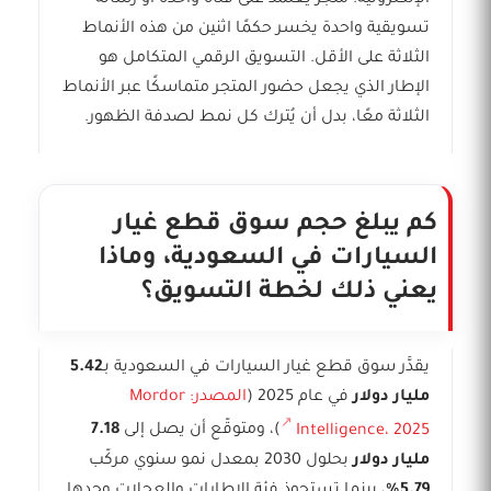
الإلكترونية. متجر يعتمد على قناة واحدة أو رسالة
تسويقية واحدة يخسر حكمًا اثنين من هذه الأنماط
الثلاثة على الأقل. التسويق الرقمي المتكامل هو
الإطار الذي يجعل حضور المتجر متماسكًا عبر الأنماط
الثلاثة معًا، بدل أن يُترك كل نمط لصدفة الظهور.
كم يبلغ حجم سوق قطع غيار
السيارات في السعودية، وماذا
يعني ذلك لخطة التسويق؟
يقدَّر سوق قطع غيار السيارات في السعودية بـ
5.42
مليار دولار
في عام 2025 (
المصدر: Mordor
Intelligence، 2025
)، ومتوقّع أن يصل إلى
7.18
مليار دولار
بحلول 2030 بمعدل نمو سنوي مركّب
5.79%
، بينما تستحوذ فئة الإطارات والعجلات وحدها