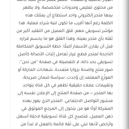
الغيار الأصلية والمقلّدة” تظهر عشر نتائج شبه كاملة
من محتوى تعليمي ومدونات متخصصة، ولا يظهر
بينها متجر إلكتروني واحد استطاع أن يمتلك هذه
الكلمة رغم أنها أقرب ما تكون لنية شراء فعلية. هذا
مؤشر تسويقي مهم: قلق العميل من التقليد أكبر من
ثقته بأي متجر بعينه، وهذا القلق هو ما يحسم قراره
قبل أن يقارن الأسعار أصلًا. خطة التسويق المتكاملة
الناجحة لمتجر قطع غيار تعامل إثبات الأصالة كأصل
تسويقي بحد ذاته، لا كتفصيلة في صفحة “من نحن”:
صور منتج واضحة بزوايا متعددة، شهادات الماركة أو
الموزّع المعتمد إن وُجدت، سياسة ضمان صريحة،
وتقييمات عملاء حقيقية تظهر في كل قناة يتواجد
بها المتجر — من صفحة المنتج إلى الإعلان نفسه إلى
منشور التواصل الاجتماعي. المتجر الذي يفوز بهذه
المعركة أولًا هو من يتحول إلى المرجع الموثوق في
ذهن العميل، فتصبح كل قناة تسويقية لاحقة أسهل
وأرخص لأنها تبني على ثقة قائمة بالفعل لا تبدأ من