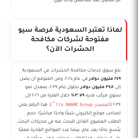
لم تُشغَل بعد بمنافس واحد قوي.
لماذا تعتبر السعودية فرصة سيو
مفتوحة لشركات مكافحة
الحشرات الآن؟
بلغ سوق خدمات مكافحة الحشرات في السعودية
٢٤٩ مليون دولار
في عام ٢٠٢٥، ومن المتوقع أن يصل
إلى
٣٤٨ مليون دولار
بحلول عام ٢٠٣٤، بمعدل نمو
سنوي مركّب قدره
٣.٧٩٪
خلال الفترة من ٢٠٢٦ إلى
٢٠٣٤ (
المصدر: IMARC Group، ٢٠٢٥
). هذا الرقم يعني
لصاحب موقع إلكتروني شيئًا واحدًا مباشرًا: حجم
الطلب العضوي القابل للبحث عنه في محركات البحث
يتّسع عامًا بعد عام، بينما عدد المواقع القادرة فعليًا