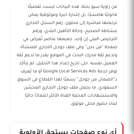
من زاوية سيو بحتة، هذه البيانات ليست تفصيلًا
قانونيًا هامشيًا، بل إشارة خبرة وموثوقية يمكن
ترجمتها مباشرة إلى محتوى: رقم السجل التجاري
بنشاطه الصحيح، وحالة التأهيل البلدي، ورقم
الترخيص البيئي إن وُجد، جميعها عناصر تُعرَض في
صفحة “من نحن” وفي ملف جوجل التجاري للمنشأة،
وتدعم ثقة محرك البحث في الموقع بقدر ما تدعم ثقة
العميل نفسه. حتى تاريخ إعداد هذا التحليل، لم يتأكد
توفر خدمة Google Local Services Ads أو ما يُعرف
بـ”الضمان من جوجل” رسميًا لهذا القطاع في السوق
السعودي، ما يجعل ملف جوجل التجاري المحسَّن
والاستشهادات المحلية القناة الأكثر اعتمادًا حاليًا
لبناء حضور محلي موثوق.
أي نوع صفحات يستحق الأولوية