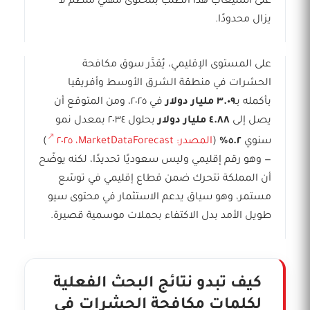
على استيعاب هذا الطلب بمحتوى مهني منظّم لا
يزال محدودًا.
على المستوى الإقليمي، يُقدَّر سوق مكافحة
الحشرات في منطقة الشرق الأوسط وأفريقيا
بأكمله بـ
٣.٠٩ مليار دولار
في ٢٠٢٥، ومن المتوقع أن
يصل إلى
٤.٨٨ مليار دولار
بحلول ٢٠٣٤ بمعدل نمو
سنوي
٥.٢٪
(
المصدر: MarketDataForecast، ٢٠٢٥
)
— وهو رقم إقليمي وليس سعوديًا تحديدًا، لكنه يوضّح
أن المملكة تتحرك ضمن قطاع إقليمي في توسّع
مستمر، وهو سياق يدعم الاستثمار في محتوى سيو
طويل الأمد بدل الاكتفاء بحملات موسمية قصيرة.
كيف تبدو نتائج البحث الفعلية
لكلمات مكافحة الحشرات في