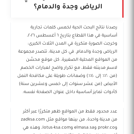
الرياض وجدة والدمام؟
رصدنا نتائج البحث الحية لخمس كلمات تجارية
أساسية في هذا القطاع بتاريخ ٦ أغسطس ٢٠٢٦،
وخرجت الصورة متكررة في المدن الثلاث الكبرى:
الرياض وجدة والدمام. في كل مدينة، تتصدر مجموعة
من المواقع المحلية الصغيرة، كل موقع محسَّن
لاسم مدينته فقط، مع تكرار واضح لعبارات الخصم
(من ٢٠٪ إلى ٤٠٪) وضمانات طويلة على مكافحة النمل
الأبيض (من عشر سنوات إلى خمس وعشرين سنة)
كأدوات تمايز أساسية داخل عنوان الصفحة نفسه.
عدد محدود فقط من المواقع ظهر متكررًا عبر أكثر
من مدينة واحدة، من بينها مواقع مثل zadksa.com
وprokr.co وelmasa.sa وlotus-ksa.com، وهذه هي