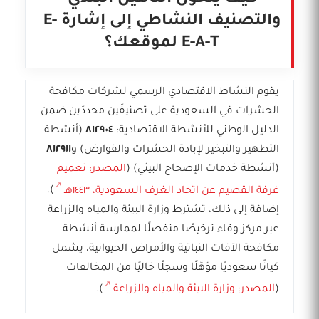
كيف يتحول التأهيل البلدي
والتصنيف النشاطي إلى إشارة E-
E-A-T لموقعك؟
يقوم النشاط الاقتصادي الرسمي لشركات مكافحة
الحشرات في السعودية على تصنيفَين محددَين ضمن
الدليل الوطني للأنشطة الاقتصادية:
٨١٢٩٠٤
(أنشطة
التطهير والتبخير لإبادة الحشرات والقوارض) و
٨١٢٩١١
(أنشطة خدمات الإصحاح البيئي) (
المصدر: تعميم
غرفة القصيم عن اتحاد الغرف السعودية، ١٤٤٣هـ
).
إضافة إلى ذلك، تشترط وزارة البيئة والمياه والزراعة
عبر مركز وقاء ترخيصًا منفصلًا لممارسة أنشطة
مكافحة الآفات النباتية والأمراض الحيوانية، يشمل
كيانًا سعوديًا مؤهَّلًا وسجلًا خاليًا من المخالفات
(
المصدر: وزارة البيئة والمياه والزراعة
).