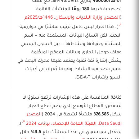
4600567254/1
بتاريخ 1446/09/12هـ، مع مهلة
تصحيحية قدرها
180 يومًا
للمنشآت القائمة
(
المصدر: وزارة البلديات والإسكان، 1446هـ/2025م
). هذا القرار ليس عامل ترتيب مباشرًا في خوارزمية
البحث، لكن اتساق البيانات المستمدة منه — اسم
المنشأة وعنوانها ونشاطها — بين السجل الرسمي
وملف جوجل التجاري وبيانات الموقع المنظّمة
يشكّل إشارة ثقة تقنية يعتمد عليها محرك البحث في
تقييم مصداقية النشاط، وهو ما يُعرف في أدبيات
السيو بإشارات E-E-A-T.
كثافة المنافسة على هذه الإشارات ترتفع سنويًا لا
تنخفض: القطاع الأوسع الذي يضم قطع الغيار
سجّل
326,585
منشأة نشطة في 2024 (
المصدر:
Data Saudi، الهيئة العامة للإحصاء، بيانات 2024
)،
بمعدل نمو سنوي في عدد المنشآت بلغ
3.5%
خلال