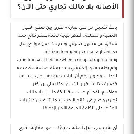
الأصالة بلا مالك تجاري حتى الآن؟
بحث تكميلي حي على عبارة «الفرق بين قطع الغيار
الأصلية والمقلدة» أظهر نتيجة لافتة: عشر نتائج شبه
متتالية من محتوى تعليمي ومدوّنات (من مواقع مثل
raghdan.sa وalshamilcompany.com
وautogarj.com وtheblackwheel.com وmedrar.sa)،
ولم يظهر متجر إلكتروني واحد يملك صفحة مخصصة
لهذا الموضوع، رغم أن الباحث عنه يقف على مسافة
قصيرة جدًا من قرار الشراء. هذا يعني أن أكثر
مواضيع القطاع حساسية للثقة ما زال بلا مالك
تجاري واضح في نتائج البحث، بينما تتنافس عشرات
المتاجر على الكلمة العامة الأكثر ازدحامًا.
أي متجر يبني دليل أصالة حقيقيًا — صور مقارنة، شرح