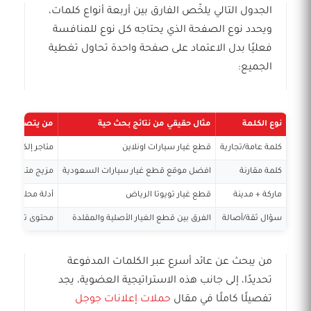
الجدول التالي يلخّص الفارق بين أربعة أنواع كلمات،
ويحدد نوع الصفحة الذي يحتاجه كل نوع للمنافسة
فعليًا بدل الاعتماد على صفحة واحدة تحاول تغطية
الجميع:
نوع الكلمة
مثال حقيقي من نتائج بحث حية
من يتصدّر النتا
كلمة عامة/تجارية
قطع غيار سيارات اونلاين
متاجر إلكترونية متخصصة راسخة (com
كلمة مقارنة
افضل موقع قطع غيار سيارات السعودية
مزيج متاجر ومو
ماركة + مدينة
قطع غيار تويوتا الرياض
أدلة محلات محل
سؤال ثقة/أصالة
الفرق بين قطع الغيار الأصلية والمقلدة
محتوى تعليمي و
من يبحث عن عائد أسرع عبر الكلمات المدفوعة
تحديدًا، إلى جانب هذه الاستراتيجية العضوية، يجد
تفصيلًا كاملًا في مقال
حملات إعلانات جوجل