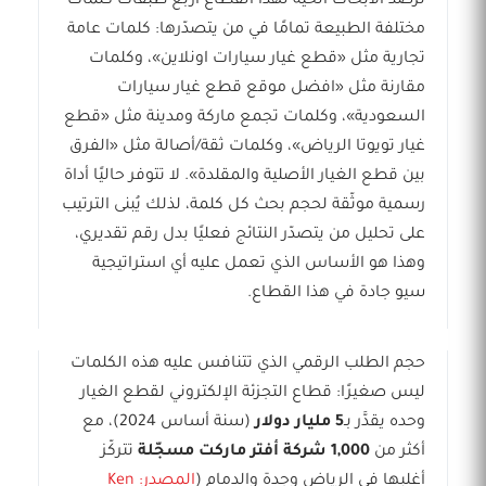
ترصد الأبحاث الحية لهذا القطاع أربع طبقات كلمات
مختلفة الطبيعة تمامًا في من يتصدّرها: كلمات عامة
تجارية مثل «قطع غيار سيارات اونلاين»، وكلمات
مقارنة مثل «افضل موقع قطع غيار سيارات
السعودية»، وكلمات تجمع ماركة ومدينة مثل «قطع
غيار تويوتا الرياض»، وكلمات ثقة/أصالة مثل «الفرق
بين قطع الغيار الأصلية والمقلدة». لا تتوفر حاليًا أداة
رسمية موثّقة لحجم بحث كل كلمة، لذلك يُبنى الترتيب
على تحليل من يتصدّر النتائج فعليًا بدل رقم تقديري،
وهذا هو الأساس الذي تعمل عليه أي استراتيجية
سيو جادة في هذا القطاع.
حجم الطلب الرقمي الذي تتنافس عليه هذه الكلمات
ليس صغيرًا: قطاع التجزئة الإلكتروني لقطع الغيار
وحده يقدَّر بـ
5 مليار دولار
(سنة أساس 2024)، مع
أكثر من
1,000 شركة أفتر ماركت مسجّلة
تتركّز
أغلبها في الرياض وجدة والدمام (
المصدر: Ken