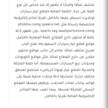
يكشف نمطًا واضحًا لا يظهر إلا عند فحص كل نوع
كلمة على حدة. الكلمة العامة «قطع غيار سيارات
اونلاين» تسيطر عليها بالكامل تقريبًا متاجر إلكترونية
متخصصة راسخة مثل speero.net وatlobha.com
وsaudipartsstore.com وvparts.sa، دون ظهور أدلة
عامة أو محتوى خارج القطاع. كلمة المقارنة «افضل
موقع قطع غيار سيارات السعودية» تفتح الباب
لمزيج مختلف تمامًا: متاجر إلى جانب مواقع محتوى
مقارن من خارج القطاع تمامًا، مثل مواقع الكوبونات
ومدونات بيع السيارات المستعملة. أما كلمة الماركة
والمدينة «قطع غيار تويوتا الرياض» فتخضع لمنطق
مختلف جذريًا: تتصدّرها أدلة محلات محلية مبنية على
قواعد بيانات لمئات المحلات، ويظهر ضمنها الموقع
الرسمي للماركة نفسها، بينما تغيب عنها المتاجر
الإلكترونية العامة تقريبًا بالكامل.