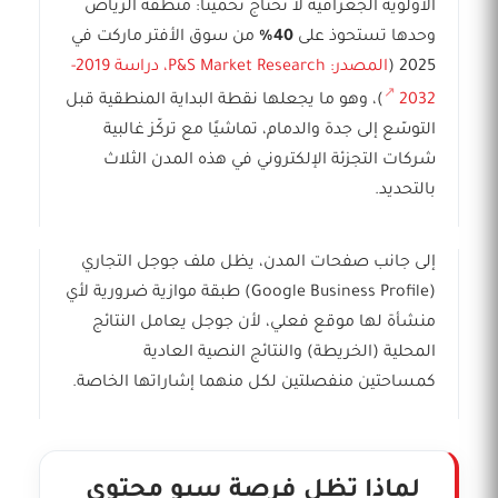
الأولوية الجغرافية لا تحتاج تخمينًا: منطقة الرياض
وحدها تستحوذ على
40%
من سوق الأفتر ماركت في
2025 (
المصدر: P&S Market Research، دراسة 2019-
2032
)، وهو ما يجعلها نقطة البداية المنطقية قبل
التوسّع إلى جدة والدمام، تماشيًا مع تركّز غالبية
شركات التجزئة الإلكتروني في هذه المدن الثلاث
بالتحديد.
إلى جانب صفحات المدن، يظل ملف جوجل التجاري
(Google Business Profile) طبقة موازية ضرورية لأي
منشأة لها موقع فعلي، لأن جوجل يعامل النتائج
المحلية (الخريطة) والنتائج النصية العادية
كمساحتين منفصلتين لكل منهما إشاراتها الخاصة.
لماذا تظل فرصة سيو محتوى