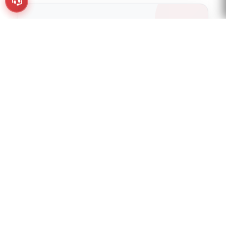
محمد ناصر
CEO OF A PLAN AGENCY and
CEO OF realestate.eg
مؤسس A Plan Agency
ومتخصص في التسويق الرقمي
وتحسين محركات البحث SEO
وإعلانات Google Ads. أساعد
الشركات في السعودية
والشرق الأوسط على تحقيق
نمو حقيقي مبني على البيانات
والنتائج.